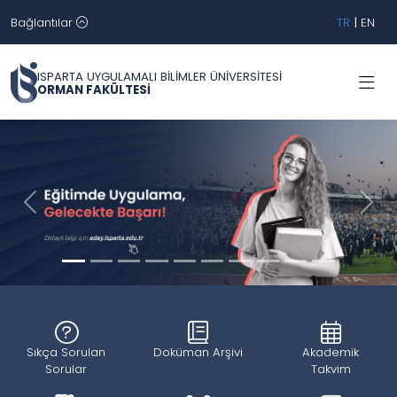
Bağlantılar
TR
|
EN
ISPARTA UYGULAMALI BİLİMLER ÜNİVERSİTESİ
ORMAN FAKÜLTESİ
Geri
İleri
Sıkça Sorulan
Doküman Arşivi
Akademik
Sorular
Takvim